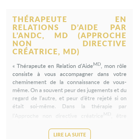
THÉRAPEUTE EN
RELATIONS D’AIDE PAR
L’ANDC, MD (APPROCHE
NON DIRECTIVE
CRÉATRICE, MD)
MD
« Thérapeute en Relation d’Aide
, mon rôle
consiste à vous accompagner dans votre
cheminement de la connaissance de vous-
même. On a souvent peur des jugements et du
regard de l’autre, et peur d’être rejeté si on
était soi-même. Dans la thérapie par
MD
l’Approche non directive créatrice
, être
soi-même passe par la connaissance de son
monde émotionnel et de ses fonctionnements
LIRE LA SUITE