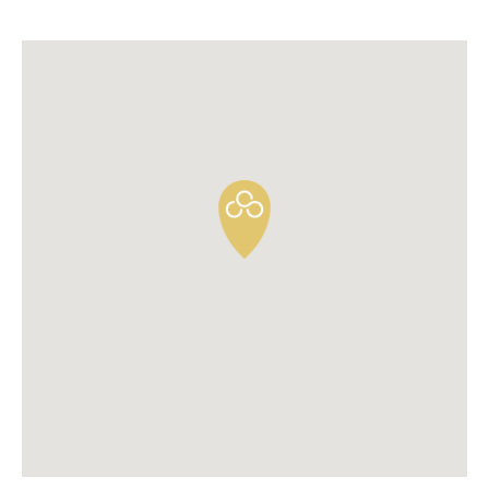
Oui il y a des moments de doutes, oui rien
n’est acquis mais une fois encore l’optimisme
est la meilleure des ténacités. Il favorise
l’apaisement et permet de se recentrer sur
l’essentiel. A savoir le bien-être. »