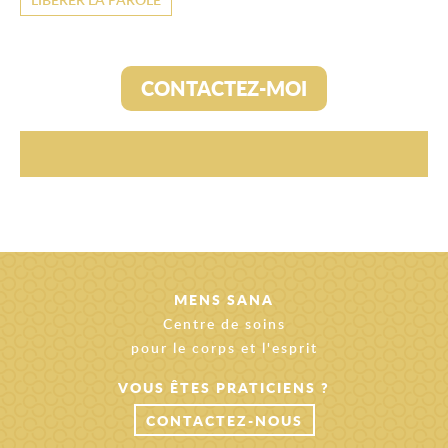
Selon mon expérience, pour établir une
relation de confiance sincère et durable, le
psychothérapeute doit faire preuve
CONTACTEZ-MOI
d’empathie et de neutralité vis-à-vis de la
personne en souffrance. Je ne suis pas là pour
juger mais pour écouter. Car, au fond de moi, je
suis convaincue que tous autant que nous
sommes avons les moyens de sublimer nos
richesses intérieures."
MENS SANA
Centre de soins
pour le corps et l'esprit
VOUS ÊTES PRATICIENS ?
CONTACTEZ-NOUS